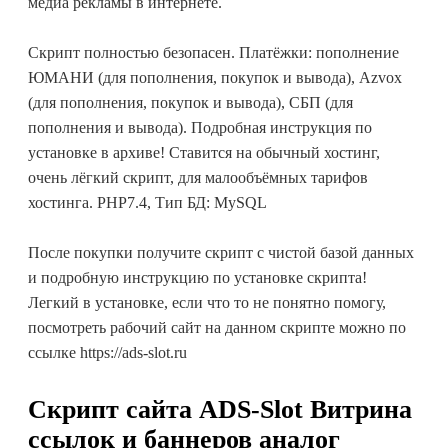
медиа рекламы в интернете.
Cкрипт полностью безопасен. Платёжки: пополнение
ЮМАНИ (для пополнения, покупок и вывода), Azvox
(для пополнения, покупок и вывода), СБП (для
пополнения и вывода). Подробная инструкция по
установке в архиве! Ставится на обычный хостинг,
очень лёгкий скрипт, для малообъёмных тарифов
хостинга. PHP7.4, Тип БД: MySQL
После покупки получите скрипт с чистой базой данных
и подробную инструкцию по установке скрипта!
Легкий в установке, если что то не понятно помогу,
посмотреть рабочий сайт на данном скрипте можно по
ссылке https://ads-slot.ru
Скрипт сайта ADS-Slot Витрина
ссылок и баннеров аналог